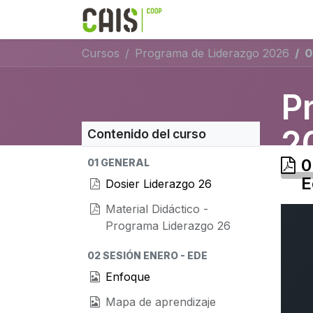
Formación 2026
Elear
Cursos
Programa de Liderazgo 2026
0
P
2
Contenido del curso
0
01 GENERAL
E
Dosier Liderazgo 26
Material Didáctico -
Programa Liderazgo 26
02 SESIÓN ENERO - EDE
Enfoque
Mapa de aprendizaje