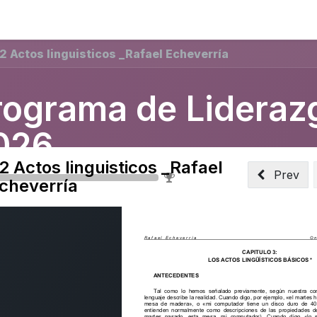
ning
Suscripción
Seguros éticos
Conect@
Eventos
2 Actos linguisticos _Rafael Echeverría
rograma de Lideraz
026
2 Actos linguisticos _Rafael
Prev
0
%
cheverría