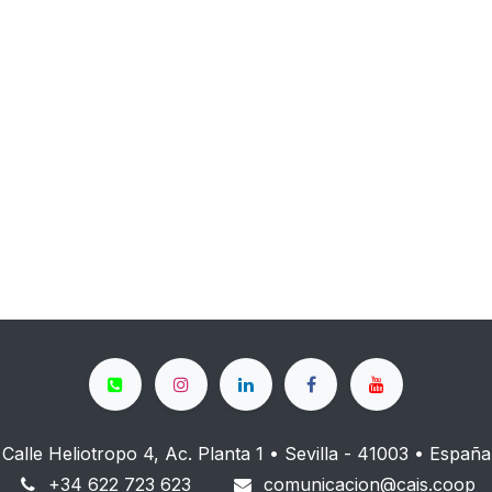
Calle Heliotropo 4, Ac. Planta 1 • Sevilla - 41003 • España
+34 622 723 623
comunicacion@cais.coop