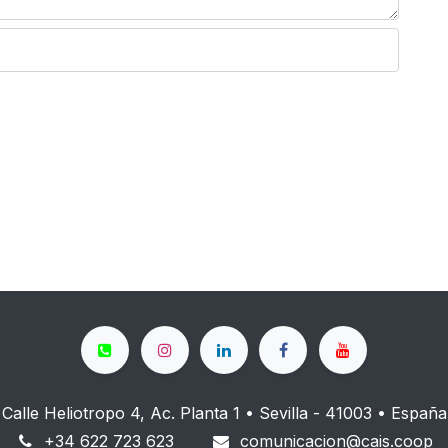
Calle Heliotropo 4, Ac. Planta 1 • Sevilla - 41003 • España
+34 622 723 623
comunicacion@cais.coop