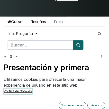
Curso
Reseñas
Foro
Ir a:
Pregunta
0
Presentación y primera
impresión
Utilizamos cookies para ofrecerle una mejor
experiencia de usuario en este sitio web.
Israel Sánchez
22 enero 2026
Política de Cookies
Suscribirse
Solo esenciales
Acepto
Que tal?? Un clásico lo de la presentación no? en