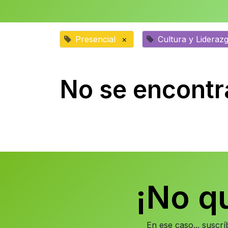
Presencial
×
Cultura y Lideraz
No se encontr
¡No q
En ese caso... suscr