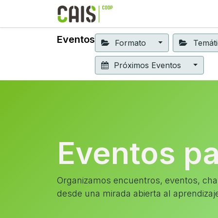
Formación 2026
Elear
Eventos
Formato
Temát
Próximos Eventos
Eventos p
Organizamos encuentros, eventos, char
desde una mirada abierta al aprendizaj