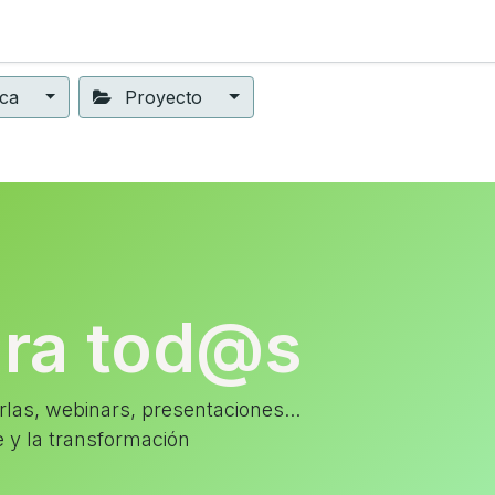
ning
Suscripción
Seguros éticos
Conect@
Eventos
ica
Proyecto
ara tod@s
las, webinars, presentaciones...
e y la transformación