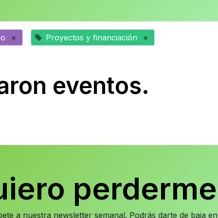
go
×
Proyectos y financiación
×
aron eventos.
uiero perderme
íbete a nuestra newsletter semanal. Podrás darte de baja 