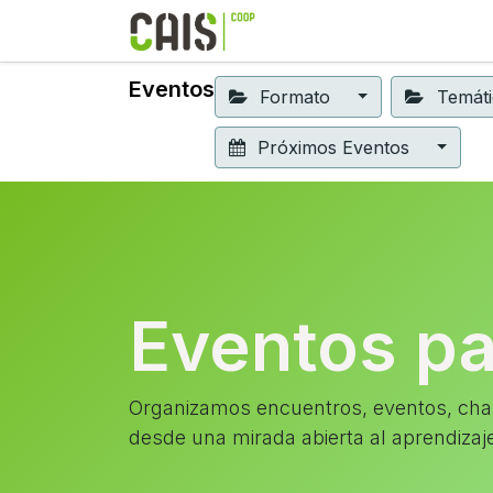
Formación 2026
Elear
Eventos
Formato
Temát
Próximos Eventos
Eventos p
Organizamos encuentros, eventos, char
desde una mirada abierta al aprendizaj