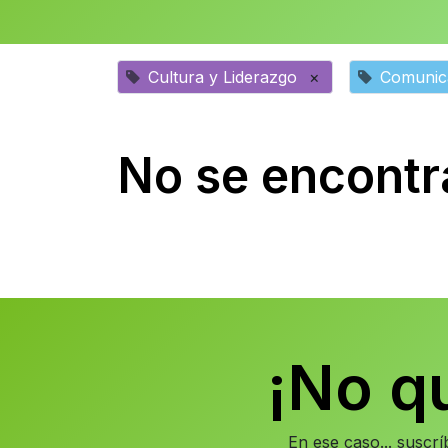
Cultura y Liderazgo
×
Comunica
No se encontr
¡No q
En ese caso... suscr