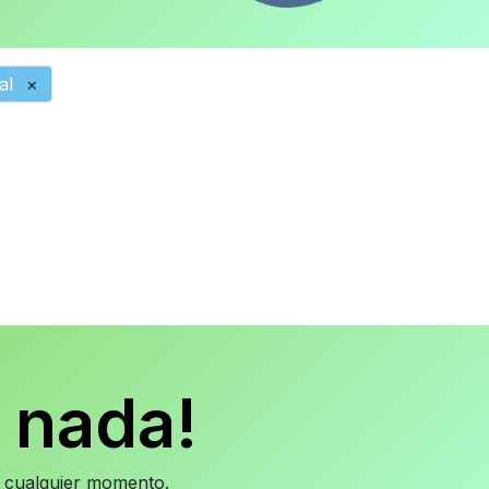
al
×
 nada!
en cualquier momento.