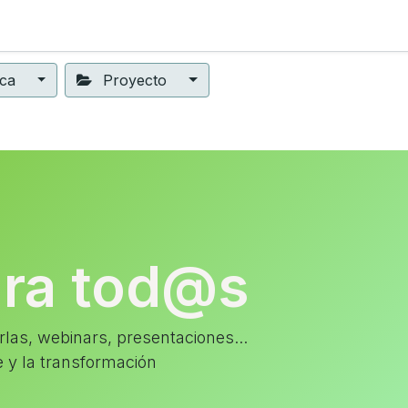
ning
Suscripción
Seguros éticos
Conect@
Eventos
ica
Proyecto
ara tod@s
las, webinars, presentaciones...
e y la transformación