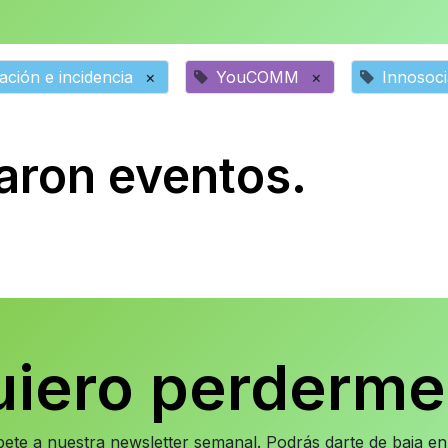
ción e incidencia
×
YouCOMM
×
Innosoci
aron eventos.
uiero perderme
íbete a nuestra newsletter semanal. Podrás darte de baja 