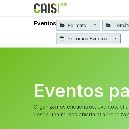
Formación 2026
Elear
Eventos
Formato
Temát
Próximos Eventos
Eventos p
Organizamos encuentros, eventos, char
desde una mirada abierta al aprendizaj