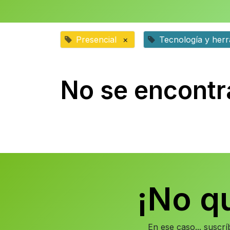
Presencial
×
Tecnología y her
No se encontr
¡No q
En ese caso... suscr