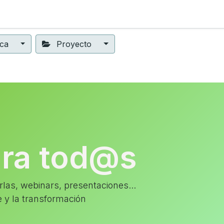
ning
Suscripción
Seguros éticos
Conect@
Eventos
ica
Proyecto
ara tod@s
las, webinars, presentaciones...
e y la transformación