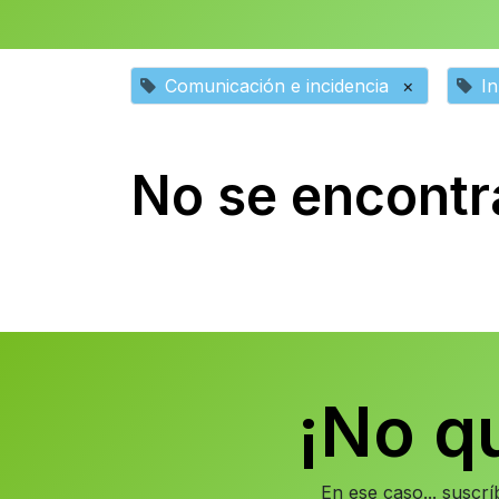
Comunicación e incidencia
×
In
No se encontr
¡No q
En ese caso... suscr