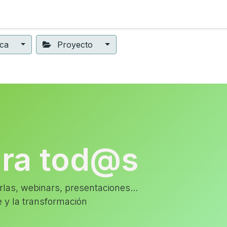
ning
Suscripción
Seguros éticos
Conect@
Eventos
ica
Proyecto
ara tod@s
las, webinars, presentaciones...
e y la transformación