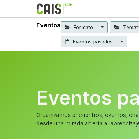
Formación 2026
Elear
Eventos
Formato
Temát
Eventos pasados
Eventos p
Organizamos encuentros, eventos, char
desde una mirada abierta al aprendizaj