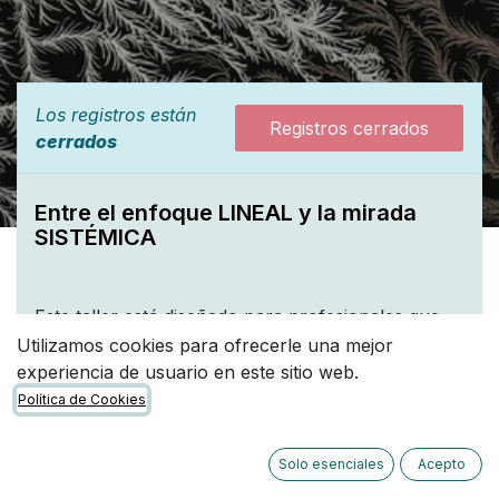
Los registros están
Registros cerrados
cerrados
Entre el enfoque LINEAL y la mirada
SISTÉMICA
Este taller está diseñado para profesionales que
buscan mejorar la planificación y gestión de
Utilizamos cookies para ofrecerle una mejor
proyectos mediante herramientas estratégicas.
experiencia de usuario en este sitio web.
Política de Cookies
Exploraremos cómo integrar una mirada sistémica
a través de la
Teoría de Cambio (TdC)
en el
Solo esenciales
Acepto
marco del diseño de proyectos de diverso tipo.
Para ello, vamos a exponer las claves de esta