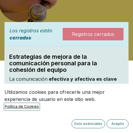
Los registros están
Registros cerrados
cerrados
Estrategias de mejora de la
comunicación personal para la
cohesión del equipo
La comunicación
efectiva y afectiva es clave
para construir equipos sólidos
y un ambiente
Utilizamos cookies para ofrecerle una mejor
de trabajo positivo. En este taller online de 90
experiencia de usuario en este sitio web.
minutos, exploraremos estrategias para mejorar la
Política de Cookies
comunicación personal dentro de los equipos,
promoviendo
la claridad, la empatía y la
escucha activa
. A través de dinámicas
Solo esenciales
Acepto
interactivas, los participantes aprenderán a