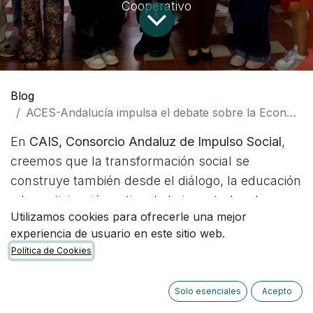
Cooperativo
Blog
ACES-Andalucía impulsa el debate sobre la Economía Social en la 103ª Sesión Internacional del European Youth Parliament
En
CAIS, Consorcio Andaluz de Impulso Social
,
creemos que la transformación social se
construye también desde el diálogo, la educación
y la participación activa de la juventud en los
Utilizamos cookies para ofrecerle una mejor
grandes debates del presente y del futuro.
experiencia de usuario en este sitio web.
Política de Cookies
Por eso nos alegra especialmente que una de
nuestras entidades socias,
ACES-Andalucía
, haya
Solo esenciales
Acepto
sido parte de la
103ª Sesión Internacional del