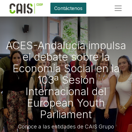
Contáctenos
ACES-Andalucía impulsa
el debate sobre la
Economía Social en la
103ª Sesión
Internacional del
European Youth
Parliament
Conoce a las entidades de CAIS Grupo