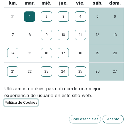
lun.
mar.
mié.
jue.
vie.
sáb.
dom.
31
1
2
3
4
5
6
7
8
9
10
11
12
13
14
15
16
17
18
19
20
21
22
23
24
25
26
27
Utilizamos cookies para ofrecerle una mejor
28
29
30
1
2
3
4
experiencia de usuario en este sitio web.
Política de Cookies
Zona horaria:
Solo esenciales
Acepto
Online