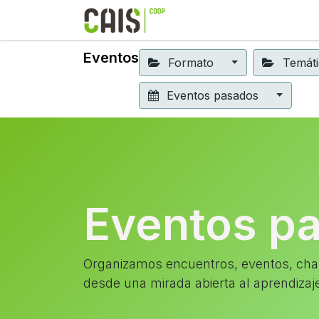
Formación 2026
Elear
Eventos
Formato
Temát
Eventos pasados
Eventos p
Organizamos encuentros, eventos, char
desde una mirada abierta al aprendizaj