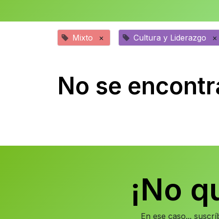
Mixto
×
Cultura y Liderazgo
×
No se encontr
¡No q
En ese caso... suscr