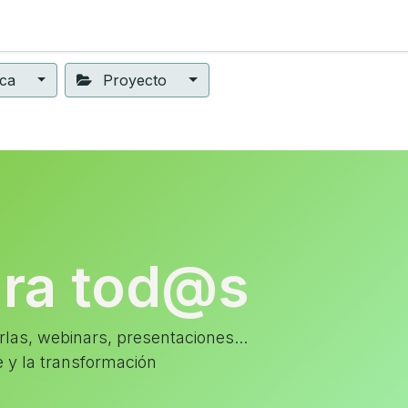
ning
Suscripción
Seguros éticos
Conect@
Eventos
ica
Proyecto
ara tod@s
las, webinars, presentaciones...
e y la transformación