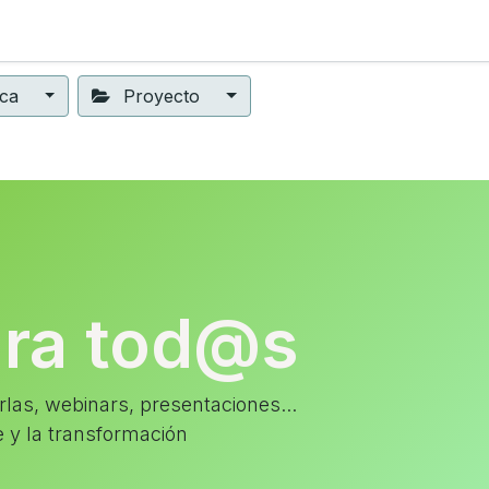
ning
Suscripción
Seguros éticos
Conect@
Eventos
ica
Proyecto
ara tod@s
las, webinars, presentaciones...
e y la transformación