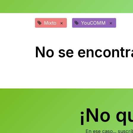
Mixto
×
YouCOMM
×
No se encontr
¡No q
En ese caso... suscr