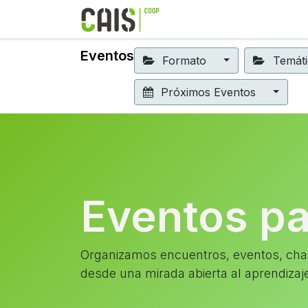
Formación 2026
Elear
Eventos
Formato
Temát
Próximos Eventos
Eventos p
Organizamos encuentros, eventos, char
desde una mirada abierta al aprendizaj