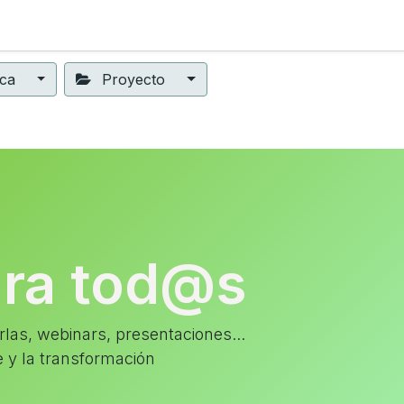
ning
Suscripción
Seguros éticos
Conect@
Eventos
ica
Proyecto
ara tod@s
las, webinars, presentaciones...
e y la transformación