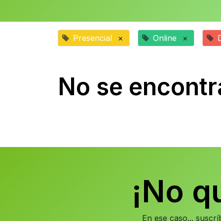
Presencial
×
Online
×
No se encontr
¡No q
En ese caso... suscr