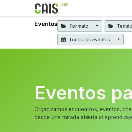
Formación 2026
Elear
Eventos
Formato
Temát
Todos los eventos
Eventos p
Organizamos encuentros, eventos, char
desde una mirada abierta al aprendizaj