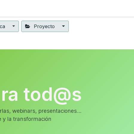
ning
Suscripción
Seguros éticos
Conect@
Eventos
ica
Proyecto
ara tod@s
las, webinars, presentaciones...
e y la transformación