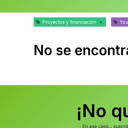
Proyectos y financiación
×
Yo
No se encontr
¡No q
En ese caso... suscr