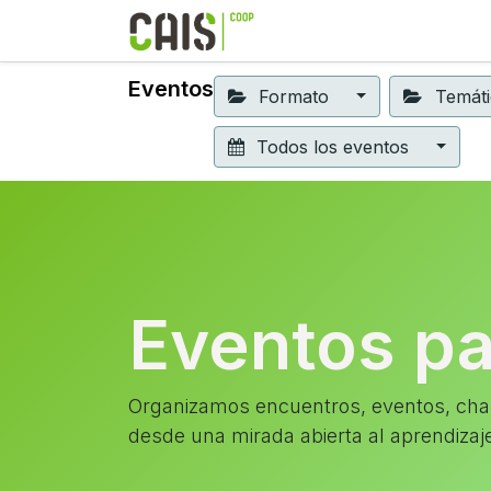
Formación 2026
Elear
Eventos
Formato
Temát
Todos los eventos
Eventos p
Organizamos encuentros, eventos, char
desde una mirada abierta al aprendizaj