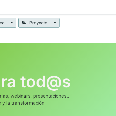
ning
Suscripción
Seguros éticos
Conect@
Eventos
ica
Proyecto
ara tod@s
las, webinars, presentaciones...
e y la transformación