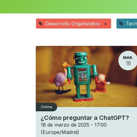
Desarrollo Organizativo
×
Tecn
MAR.
18
Online
¿Cómo preguntar a ChatGPT?
18 de marzo de 2025
-
17:00
(
Europe/Madrid
)