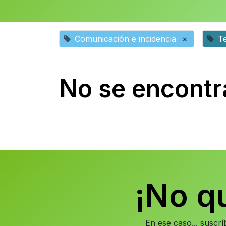
Comunicación e incidencia
×
T
No se encontr
¡No q
En ese caso... suscr