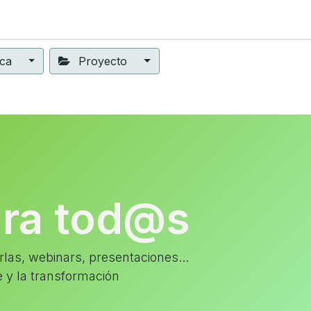
ning
Suscripción
Seguros éticos
Conect@
Eventos
ica
Proyecto
ara tod@s
las, webinars, presentaciones...
e y la transformación