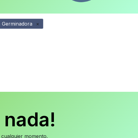
a Germinadora
×
 nada!
en cualquier momento.