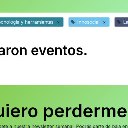
ecnología y herramientas
×
Innosocial
×
L
aron eventos.
uiero perderme
íbete a nuestra newsletter semanal. Podrás darte de baja 