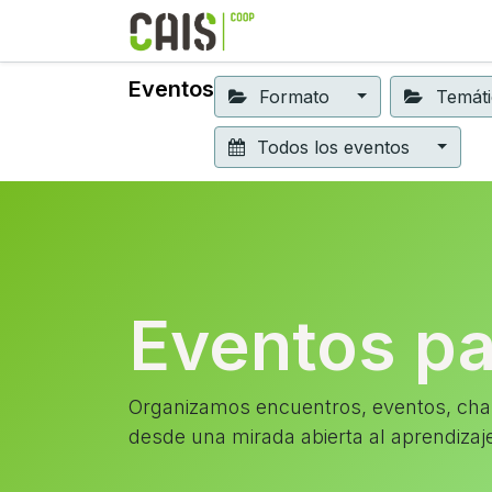
Formación 2026
Elear
Eventos
Formato
Temát
Todos los eventos
Eventos p
Organizamos encuentros, eventos, char
desde una mirada abierta al aprendizaj