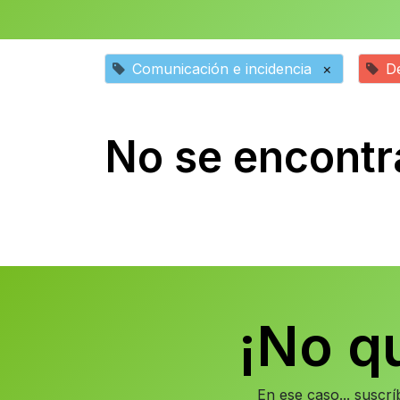
Comunicación e incidencia
×
De
No se encontr
¡No q
En ese caso... suscr