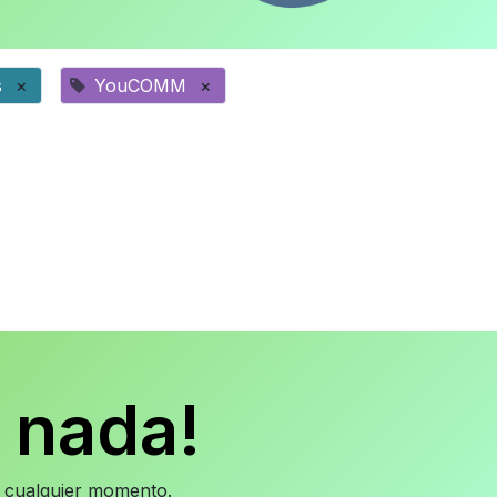
s
×
YouCOMM
×
 nada!
en cualquier momento.