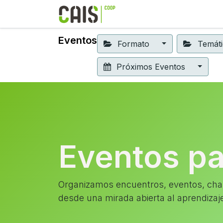
Formación 2026
Elear
Eventos
Formato
Temát
Próximos Eventos
Eventos p
Organizamos encuentros, eventos, char
desde una mirada abierta al aprendizaj