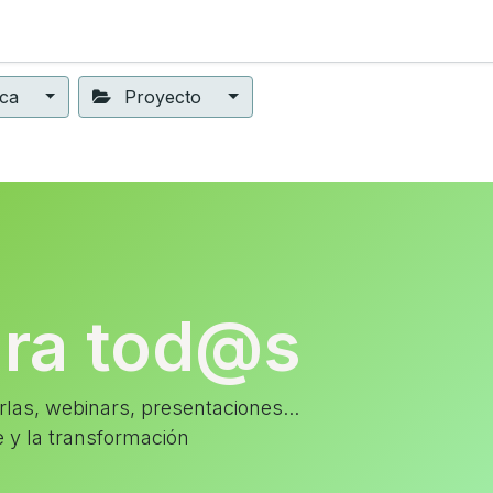
ning
Suscripción
Seguros éticos
Conect@
Eventos
ica
Proyecto
ara tod@s
las, webinars, presentaciones...
e y la transformación