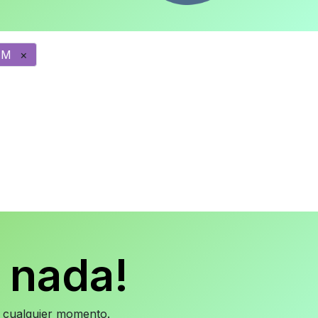
MM
×
 nada!
en cualquier momento.