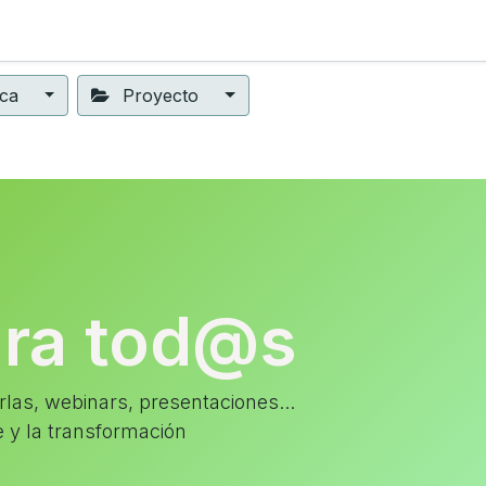
ning
Suscripción
Seguros éticos
Conect@
Eventos
ica
Proyecto
ara tod@s
las, webinars, presentaciones...
e y la transformación