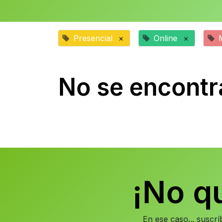
Presencial
×
Online
×
No se encontr
¡No q
En ese caso... suscr