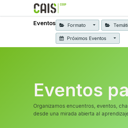
Formación 2026
Elear
Eventos
Formato
Temát
Próximos Eventos
Eventos p
Organizamos encuentros, eventos, char
desde una mirada abierta al aprendizaj