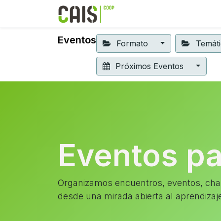
Formación 2026
Elear
Eventos
Formato
Temát
Próximos Eventos
Eventos p
Organizamos encuentros, eventos, char
desde una mirada abierta al aprendizaj