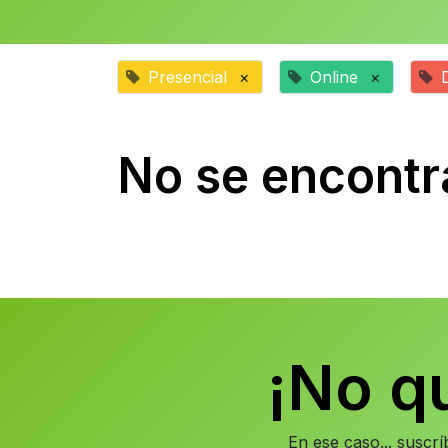
Presencial
×
Online
×
No se encontr
¡No q
En ese caso... suscr