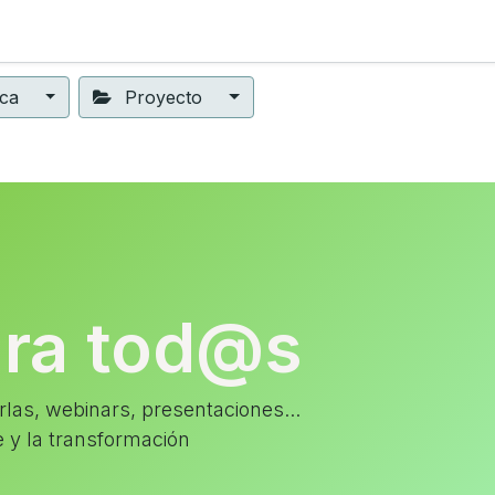
ning
Suscripción
Seguros éticos
Conect@
Eventos
ica
Proyecto
ara tod@s
las, webinars, presentaciones...
e y la transformación