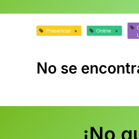
Presencial
×
Online
×
No se encontr
¡No q