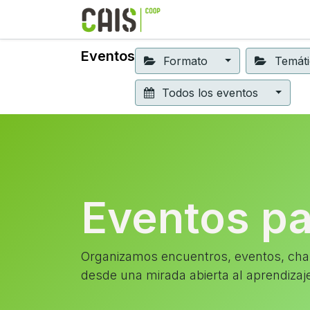
Formación 2026
Elear
Eventos
Formato
Temát
Todos los eventos
Eventos p
Organizamos encuentros, eventos, char
desde una mirada abierta al aprendizaj