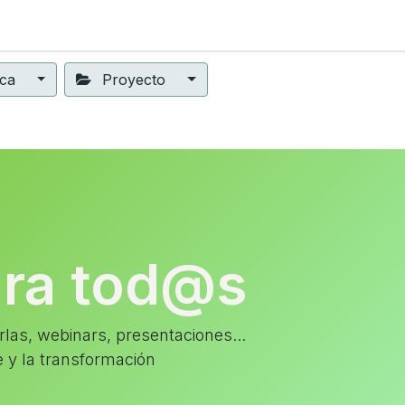
ning
Suscripción
Seguros éticos
Conect@
Eventos
ica
Proyecto
ara tod@s
las, webinars, presentaciones...
e y la transformación