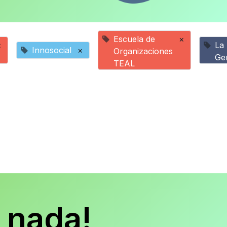
Escuela de
×
×
La
Innosocial
×
Organizaciones
Ge
TEAL
 nada!