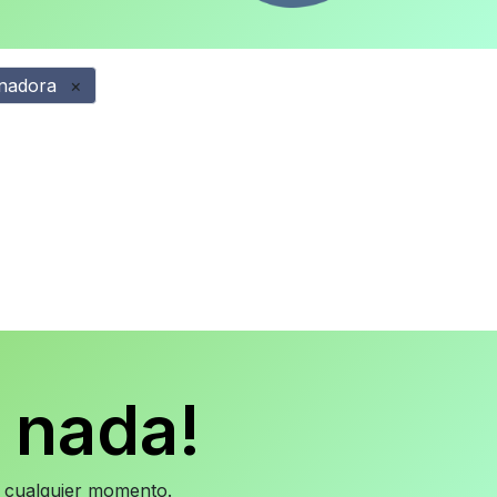
nadora
×
 nada!
en cualquier momento.