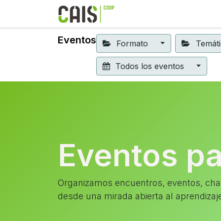
Formación 2026
Elear
Eventos
Formato
Temát
Todos los eventos
Eventos p
Organizamos encuentros, eventos, char
desde una mirada abierta al aprendizaj