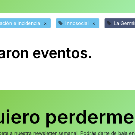
ción e incidencia
×
Innosocial
×
La Germi
aron eventos.
uiero perderme
íbete a nuestra newsletter semanal. Podrás darte de baja 