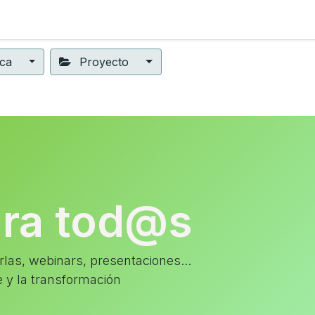
ning
Suscripción
Seguros éticos
Conect@
Eventos
ica
Proyecto
ara tod@s
las, webinars, presentaciones...
e y la transformación