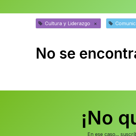
Cultura y Liderazgo
×
Comunica
No se encontr
¡No q
En ese caso... suscr