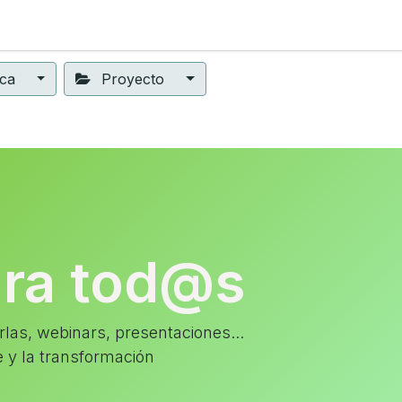
ning
Suscripción
Seguros éticos
Conect@
Eventos
ica
Proyecto
ara tod@s
las, webinars, presentaciones...
e y la transformación