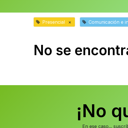
Presencial
×
Comunicación e in
No se encontr
¡No q
En ese caso... suscr