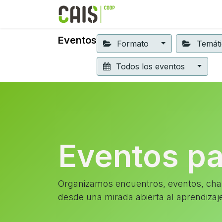
Formación 2026
Elear
Eventos
Formato
Temát
Todos los eventos
Eventos p
Organizamos encuentros, eventos, char
desde una mirada abierta al aprendizaj