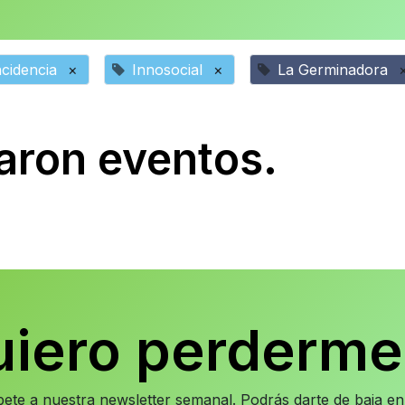
cidencia
×
Innosocial
×
La Germinadora
aron eventos.
uiero perderme
íbete a nuestra newsletter semanal. Podrás darte de baja 