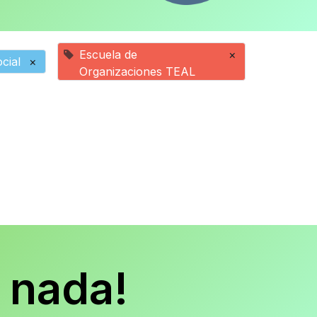
Escuela de
×
cial
×
Organizaciones TEAL
 nada!