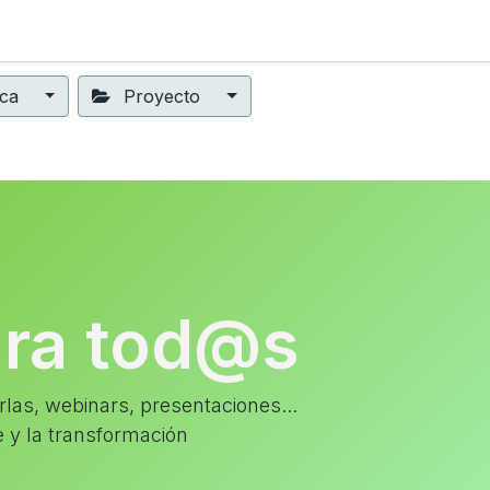
ning
Suscripción
Seguros éticos
Conect@
Eventos
ica
Proyecto
ara tod@s
las, webinars, presentaciones...
e y la transformación