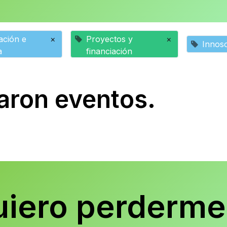
ción e
×
Proyectos y
×
Innoso
a
financiación
aron eventos.
uiero perderme