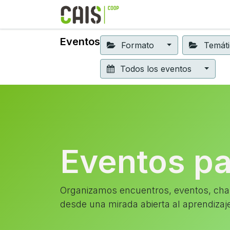
Formación 2026
Elear
Eventos
Formato
Temát
Todos los eventos
Eventos p
Organizamos encuentros, eventos, char
desde una mirada abierta al aprendizaj