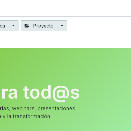
ning
Suscripción
Seguros éticos
Conect@
Eventos
ica
Proyecto
ara tod@s
las, webinars, presentaciones...
e y la transformación