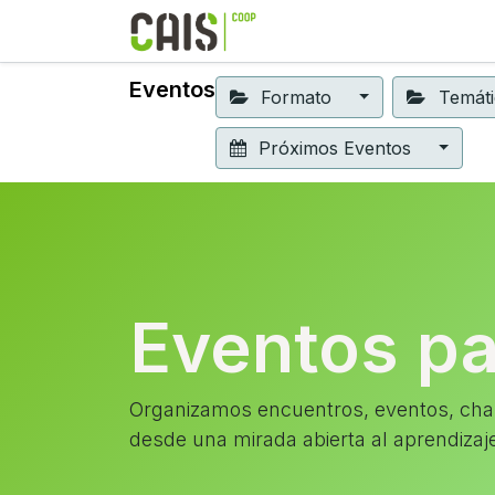
Formación 2026
Elear
Eventos
Formato
Temát
Próximos Eventos
Eventos p
Organizamos encuentros, eventos, char
desde una mirada abierta al aprendizaj