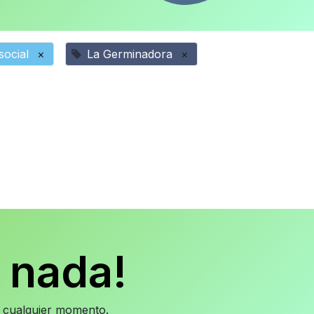
social
×
La Germinadora
×
 nada!
en cualquier momento.