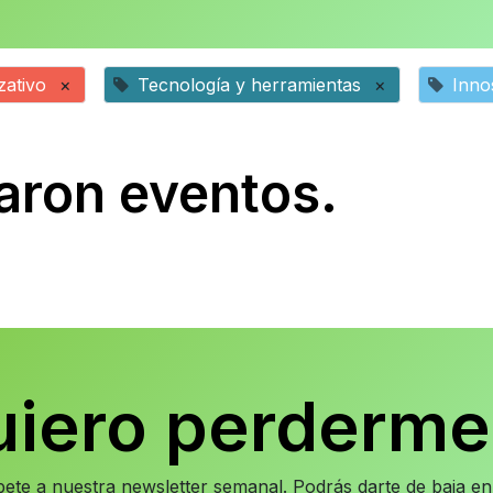
zativo
×
Tecnología y herramientas
×
Inno
aron eventos.
uiero perderme
íbete a nuestra newsletter semanal. Podrás darte de baja 