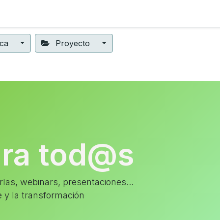
ning
Suscripción
Seguros éticos
Conect@
Eventos
ica
Proyecto
ara tod@s
las, webinars, presentaciones...
e y la transformación