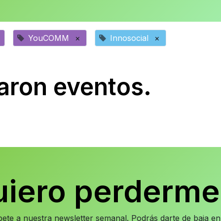
YouCOMM
×
Innosocial
×
aron eventos.
uiero perderme
íbete a nuestra newsletter semanal. Podrás darte de baja 