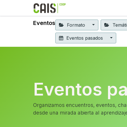
Formación 2026
Elear
Eventos
Formato
Temát
Eventos pasados
Eventos p
Organizamos encuentros, eventos, char
desde una mirada abierta al aprendizaj