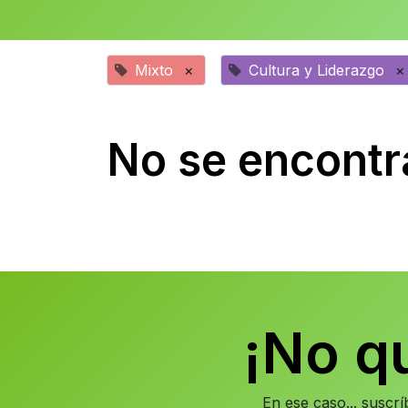
Mixto
×
Cultura y Liderazgo
×
No se encontr
¡No q
En ese caso... suscr