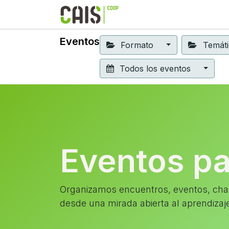
Formación 2026
Elear
Eventos
Formato
Temát
Todos los eventos
Eventos p
Organizamos encuentros, eventos, char
desde una mirada abierta al aprendizaj