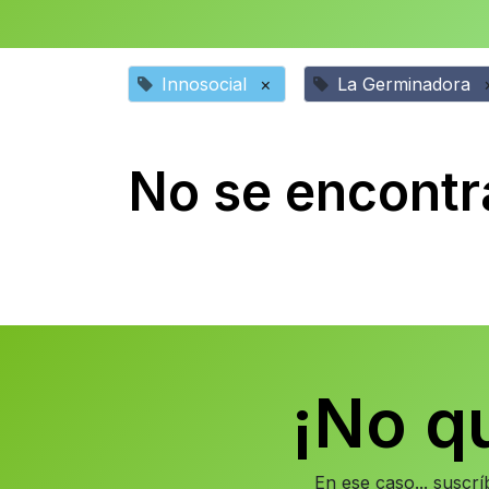
Innosocial
×
La Germinadora
No se encontr
¡No q
En ese caso... suscr