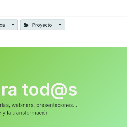
ning
Suscripción
Seguros éticos
Conect@
Eventos
ica
Proyecto
ara tod@s
las, webinars, presentaciones...
e y la transformación