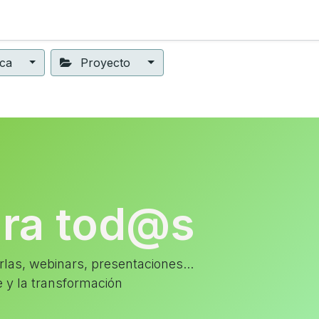
ning
Suscripción
Seguros éticos
Conect@
Eventos
ica
Proyecto
ara tod@s
las, webinars, presentaciones...
e y la transformación