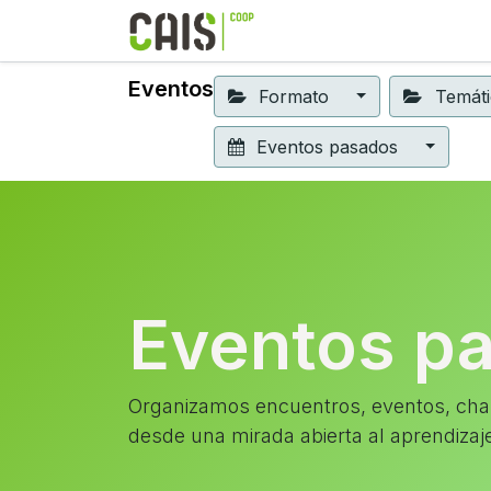
Formación 2026
Elear
Eventos
Formato
Temát
Eventos pasados
Eventos p
Organizamos encuentros, eventos, char
desde una mirada abierta al aprendizaj