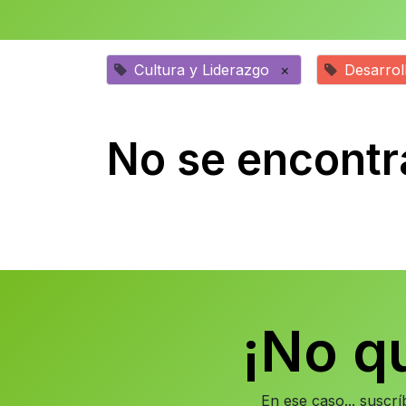
Cultura y Liderazgo
×
Desarrol
No se encontr
¡No q
En ese caso... suscr