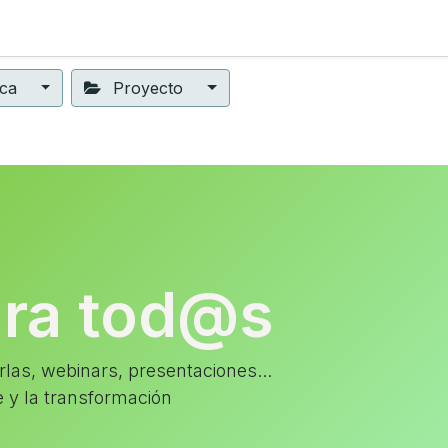
ning
Suscripción
Seguros éticos
Conect@
Eventos
ica
Proyecto
ara tod@s
las, webinars, presentaciones...
e y la transformación