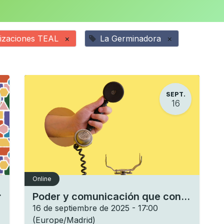
izaciones TEAL
×
La Germinadora
×
SEPT.
16
Online
ón social
Poder y comunicación que conecta
16 de septiembre de 2025
-
17:00
(
Europe/Madrid
)