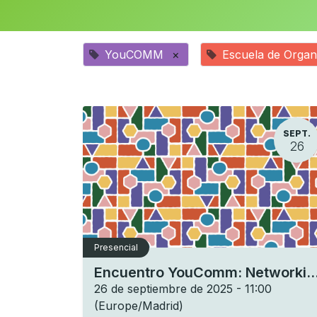
YouCOMM
×
Escuela de Organ
SEPT.
26
Presencial
Encuentro YouComm: Networking de comunicaci
26 de septiembre de 2025
-
11:00
(
Europe/Madrid
)