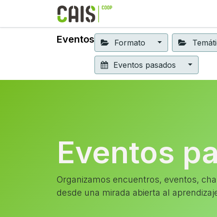
Formación 2026
Elear
Eventos
Formato
Temát
Eventos pasados
Eventos p
Organizamos encuentros, eventos, char
desde una mirada abierta al aprendizaj